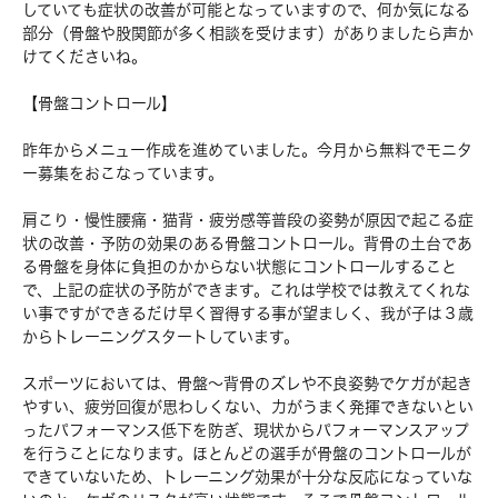
していても症状の改善が可能となっていますので、何か気になる
部分（骨盤や股関節が多く相談を受けます）がありましたら声か
けてくださいね。
【骨盤コントロール】
昨年からメニュー作成を進めていました。今月から無料でモニタ
ー募集をおこなっています。
肩こり・慢性腰痛・猫背・疲労感等普段の姿勢が原因で起こる症
状の改善・予防の効果のある骨盤コントロール。背骨の土台であ
る骨盤を身体に負担のかからない状態にコントロールすること
で、上記の症状の予防ができます。これは学校では教えてくれな
い事ですができるだけ早く習得する事が望ましく、我が子は３歳
からトレーニングスタートしています。
スポーツにおいては、骨盤～背骨のズレや不良姿勢でケガが起き
やすい、疲労回復が思わしくない、力がうまく発揮できないとい
ったパフォーマンス低下を防ぎ、現状からパフォーマンスアップ
を行うことになります。ほとんどの選手が骨盤のコントロールが
できていないため、トレーニング効果が十分な反応になっていな