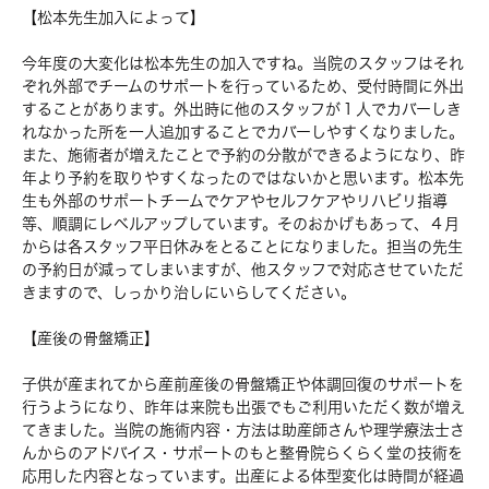
【松本先生加入によって】
今年度の大変化は松本先生の加入ですね。当院のスタッフはそれ
ぞれ外部でチームのサポートを行っているため、受付時間に外出
することがあります。外出時に他のスタッフが１人でカバーしき
れなかった所を一人追加することでカバーしやすくなりました。
また、施術者が増えたことで予約の分散ができるようになり、昨
年より予約を取りやすくなったのではないかと思います。松本先
生も外部のサポートチームでケアやセルフケアやリハビリ指導
等、順調にレベルアップしています。そのおかげもあって、４月
からは各スタッフ平日休みをとることになりました。担当の先生
の予約日が減ってしまいますが、他スタッフで対応させていただ
きますので、しっかり治しにいらしてください。
【産後の骨盤矯正】
子供が産まれてから産前産後の骨盤矯正や体調回復のサポートを
行うようになり、昨年は来院も出張でもご利用いただく数が増え
てきました。当院の施術内容・方法は助産師さんや理学療法士さ
んからのアドバイス・サポートのもと整骨院らくらく堂の技術を
応用した内容となっています。出産による体型変化は時間が経過