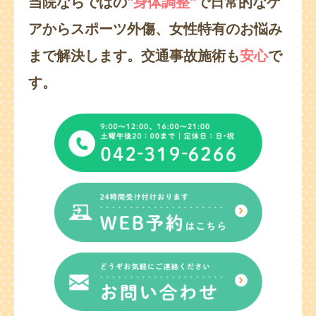
当院ならではの
"身体調整"
で日常的なケ
アからスポーツ外傷、
女性特有のお悩み
まで解決します。
交通事故施術も
安心
で
す。